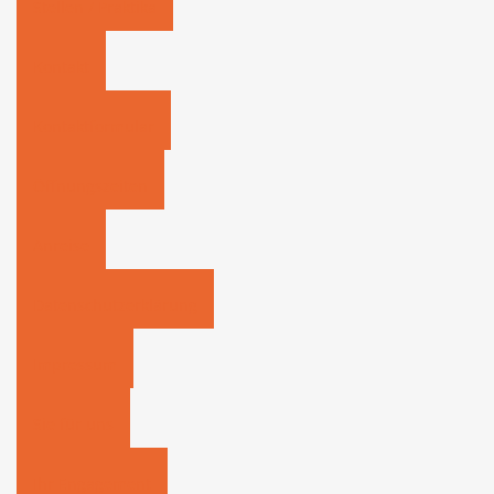
Stellen / Praktika
Kontakt
Kontaktformular
Öffnungszeiten
Anreise
Datenschutzerklärung
Impressum
Sie für uns
Ihr Engagement