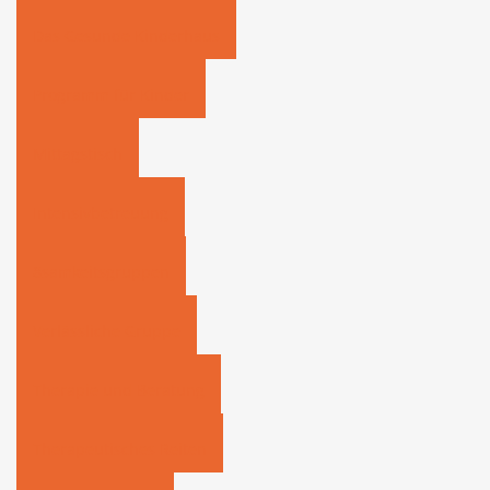
Das Gesunde Kinderhaus
Programm für Kinder
Mittagstisch
Intensivbetreuung
8samkeitsgruppen
Verlässliche Gruppe
Therapie und Beratung
Therapeutisches Reiten