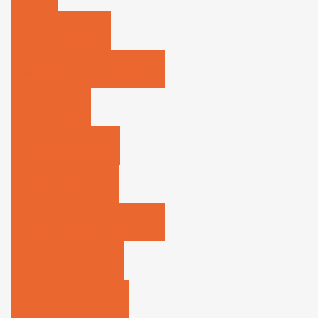
Veranstaltungen
Wir für Kinder und Familien
Frühe Hilfen
Team Frühe Hilfen
Café Kinderwagen
Mehrsprachige Spielgruppe
Kulturkindergarten
Angebote für Kinder