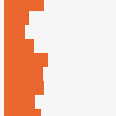
Wir stellen uns vor
Das Team
Historie
Trägerverein
Feiern, tagen, mieten
Mehrzweckräume
Kindergeburtstage
Erlebnisraum