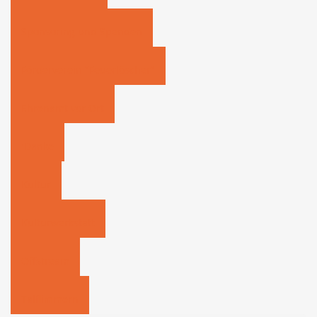
Sponsoring und Spenden
Förderverein "Feuerlöscher"
Ehrenamt vor Ort
:Danke
Kultur
Kulturwerkstatt
Offstream
Talflimmern