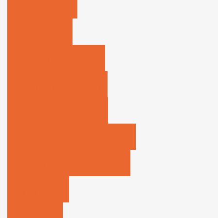
Familientherapie
Kulturwerkstatt
Angebote für Jugendliche
Der Offene Jugendbereich
Programm für Jugendliche
Qualifizierung / Verselbständigung
Geschlechtsspezifische Angebote
Wir für Vielfalt