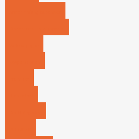
Armer Anfang ist schwer
Kinderarmut in Wuppertal
Welcompagne
Kooperationen
Pro Mirke
Utopiastadt
Der Nutzgarten
Wir für Sie