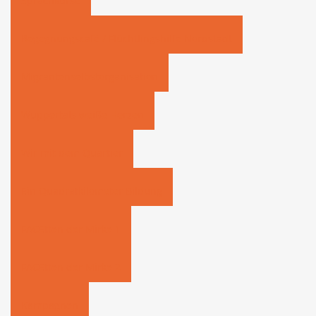
Sprachkurse
Begegnungscafé / Flüchtlingshilfe Nordstadt
Migrantenselbstorganisation
Wuppertals weiße Herzen
Wir mit dem Quartier
Ein Quadratkilometer Bildung
FACEtten der Mirke 1
FACEtten der Mirke 2
Kampagnen