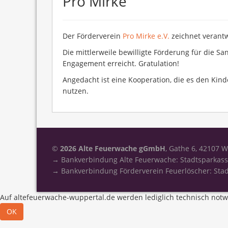
Pro Mirke
Der Förderverein
Pro Mirke e.V.
zeichnet verantw
Die mittlerweile bewilligte Förderung für die
Engagement erreicht. Gratulation!
Angedacht ist eine Kooperation, die es den Kind
nutzen.
©
2026 Alte Feuerwache gGmbH
, Gathe 6, 42107 
→ Bankverbindung Alte Feuerwache: Stadtsparkass
→ Bankverbindung Förderverein Feuerlöscher: Stad
Auf altefeuerwache-wuppertal.de werden lediglich technisch notwe
OK