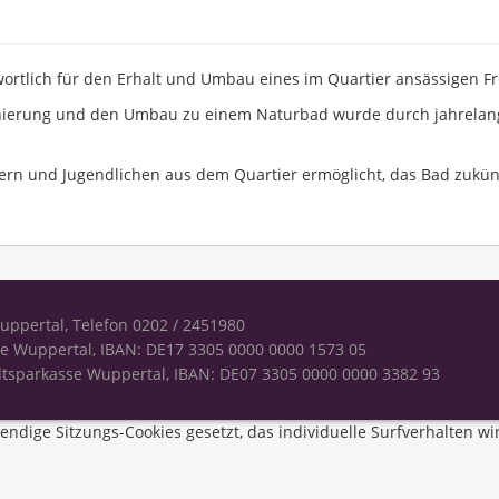
ortlich für den Erhalt und Umbau eines im Quartier ansässigen Fr
 Sanierung und den Umbau zu einem Naturbad wurde durch jahrela
ern und Jugendlichen aus dem Quartier ermöglicht, das Bad zukünfti
Wuppertal, Telefon 0202 / 2451980
e Wuppertal, IBAN: DE17 3305 0000 0000 1573 05
tsparkasse Wuppertal, IBAN: DE07 3305 0000 0000 3382 93
ndige Sitzungs-Cookies gesetzt, das individuelle Surfverhalten wi